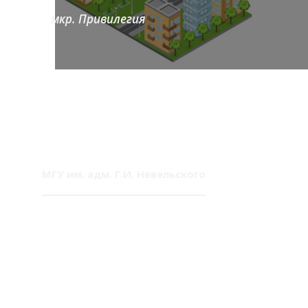
мкр. Привилегия
МГУ им. адм. Г.И. Невельского