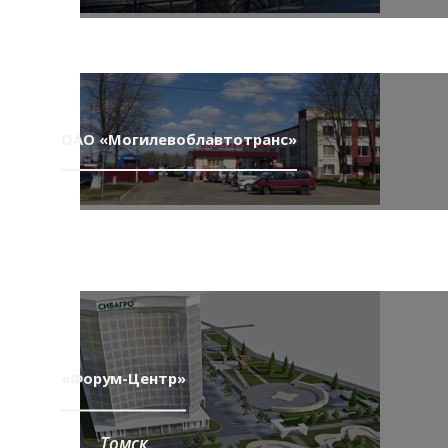
ОАО «Могилевоблавтотранс»
«Форум-Центр»
Томск