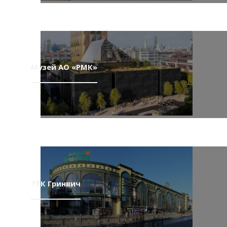
Музей АО «РМК»
ТРК Гринвич