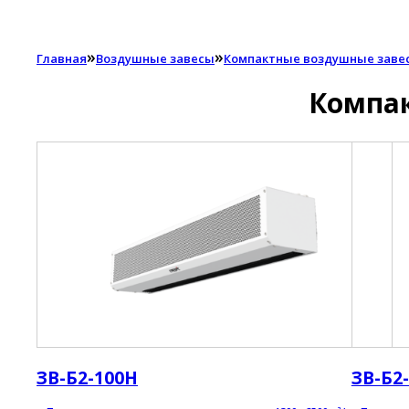
»
»
Главная
Воздушные завесы
Компактные воздушные завес
Компак
ЗВ-Б2-100Н
ЗВ-Б2