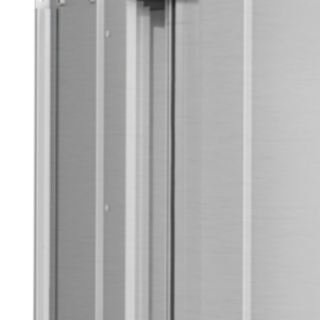
Макс. уровень акустического давления дб
*Уровень акустического давления для пом
3
объёмом 1500 м
/ч, на расстоянии 5 м от а
Габариты ГРЕЕРС КС1+ЕС