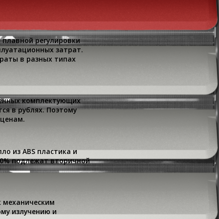
Cкладские помещения, про
подземные паркинги, спор
теплицы, автомойки.
 плавной регулировки
Автоматика
плуатационных затрат.
раты в разных типах
К любому оборудованию 
Гарантия
твенных комплектующих
Гарантийные обязательст
ся в рублях. Поэтому
года.
 ценам.
пло из ABS пластика и
00% подлежат вторичной
к механическим
му излучению и