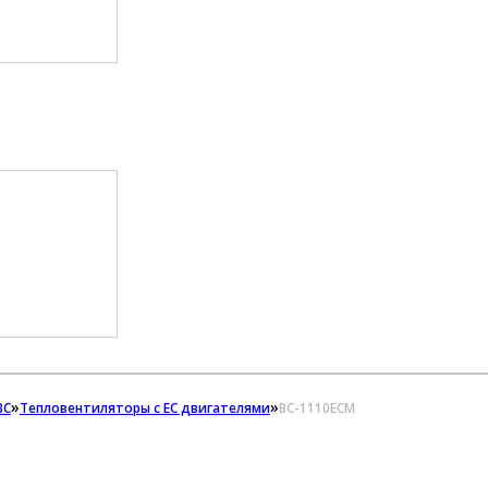
»
»
ВС
Тепловентиляторы с ЕС двигателями
ВС-1110ЕСM