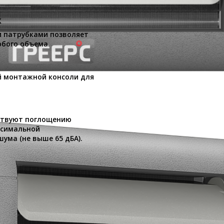
к
 патрубками позволяет
бого объема.
й монтажной консоли для
бствуют поглощению
ксимальной
ума (не выше 65 дБА).
ГРЕЕРС ВС-1110ЕСM
6,9 — 13,5 кВт