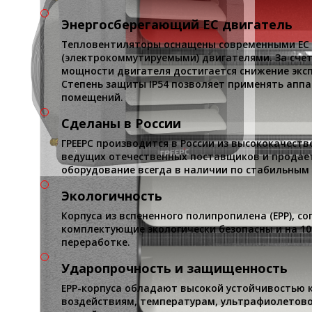
Энергосберегающий ЕС двигатель
Тепловентиляторы оснащены современными ЕС
(электрокоммутируемыми) двигателями. За счет
мощности двигателя достигается снижение экс
Степень защиты IP54 позволяет применять аппа
помещений.
Сделаны в России
ГРЕЕРС производится в России из высококачес
ведущих отечественных поставщиков и продает
оборудование всегда в наличии по стабильным
Экологичность
Корпуса из вспененного полипропилена (EPP), со
комплектующие экологически безопасны и на 1
переработке.
Ударопрочность и защищенность
EPP-корпуса обладают высокой устойчивостью 
воздействиям, температурам, ультрафиолетово