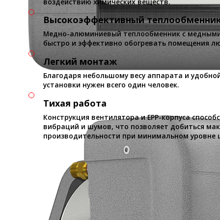
воздействию химических веществ.
Высокоэффективный теплообменни
Медно-алюминиевый теплообменник с медными
быстро и эффективно обогревать помещения лю
Легкий монтаж
Благодаря небольшому весу аппарата и удобно
установки нужен всего один человек.
Тихая работа
Конструкция вентилятора и EPP-корпуса спосо
вибраций и шумов, что позволяет добиться ма
производительности при минимальном уровне ш
Технические данные ГРЕЕРС ВС-1110ЕСM
Характеристики
Диапазон тепловых мощностей