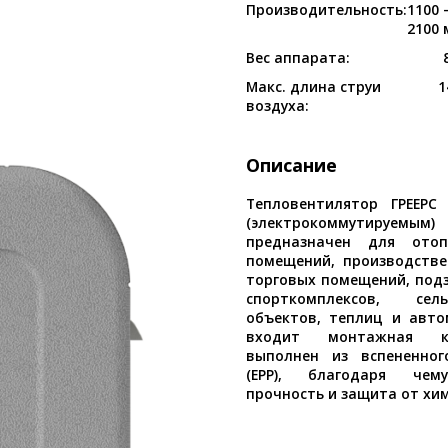
Производительность:
1100
2100 
Вес аппарата:
Макс. длина струи
1
воздуха:
Описание
Тепловентилятор ГРЕЕРС
(электрокоммутируем
предназначен для отоп
помещений, производстве
торговых помещений, подз
спорткомплексов, сельс
объектов, теплиц и авто
входит монтажная ко
выполнен из вспененног
(ЕРР), благодаря чему
прочность и защита от хи