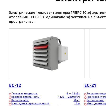
Электрические тепловентиляторы ГРЕЕРС ЕС эффектив
отопления. ГРЕЕРС ЕС одинаково эффективен на объек
пространство.
ЕС-12
ЕС-21
Тепловая мощность:
6 — 12 кВт
Тепловая мощн
Производительность :
1120 — 2250 м³/ч
Производитель
Вес аппарата:
26 кг
Вес аппарата:
Макс. длина струи воздуха **:
14 м
Макс. длина ст