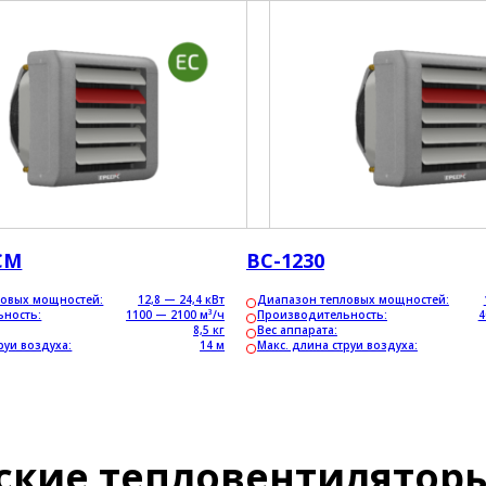
СM
ВС-1230
ловых мощностей:
12,8 — 24,4 кВт
Диапазон тепловых мощностей:
ьность:
1100 — 2100 м³/ч
Производительность:
4
8,5 кг
Вес аппарата:
руи воздуха:
14 м
Макс. длина струи воздуха:
ские тепловентиляторы