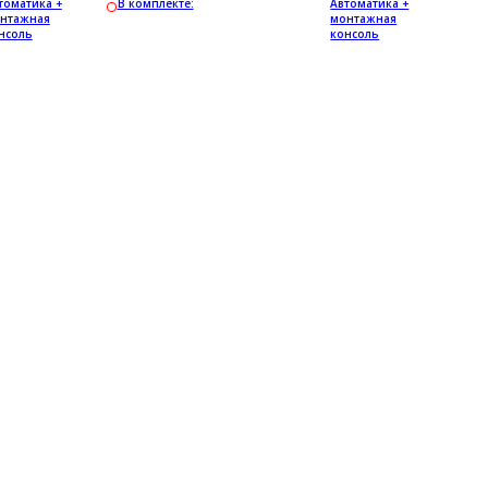
томатика +
В комплекте:
Автоматика +
нтажная
монтажная
нсоль
консоль