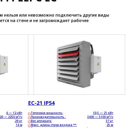
ам нельзя или невозможно подключить другие виды
ется на стене и не загромождает рабочее
ЕС-21 IP54
6 — 12 кВт
Тепловая мощность:
10,5 — 21 кВт
20 — 2250 м³/ч
Производительность :
3400 — 5100 м³/ч
29 кг
Вес аппарата:
37 кг
14 м
Макс. длина струи воздуха **:
25 м