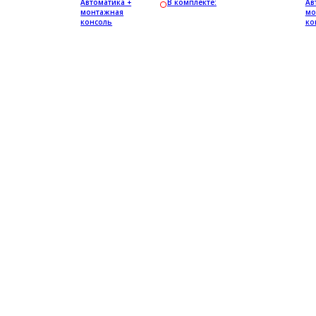
Автоматика +
В комплекте:
Ав
монтажная
мо
консоль
ко