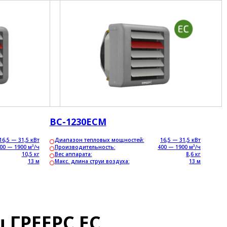
ВС-1230ЕСM
16,5 — 31,5 кВт
Диапазон тепловых мощностей:
16,5 — 31,5 кВт
00 — 1900 м³/ч
Производительность:
400 — 1900 м³/ч
10,5 кг
Вес аппарата:
8,6 кг
13 м
Макс. длина струи воздуха:
13 м
 ГРЕЕРС ЕС