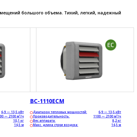
мещений большого объема. Тихий, легкий, надежный
ВС-1110ЕСM
6,9 — 13,5 кВт
Диапазон тепловых мощностей:
6,9 — 13,5 кВт
00 — 2100 м³/ч
Производительность:
1100 — 2100 м³/ч
10,1 кг
Вес аппарата:
8,2 кг
14,5 м
Макс. длина струи воздуха:
14,5 м