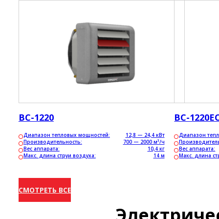
ВС-1220
ВС-1220Е
Диапазон тепловых мощностей:
12,8 — 24,4 кВт
Диапазон теп
Производительность:
700 — 2000 м³/ч
Производител
Вес аппарата:
10,4 кг
Вес аппарата:
Макс. длина струи воздуха:
14 м
Макс. длина ст
СМОТРЕТЬ ВСЕ
Электриче