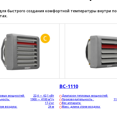
для быстрого создания комфортной температуры внутри по
ктах.
ВС-1110
ловых мощностей:
22,4 — 42,1 кВт
Диапазон тепловых мощностей:
ьность:
1900 — 4100 м³/ч
Производительность :
11
17,2 кг
Вес аппарата:
руи воздуха:
24 м
Макс. длина струи воздуха: