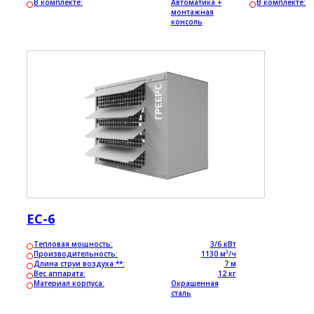
В комплекте:
Автоматика +
В комплекте:
монтажная
консоль
ЕС-6
Тепловая мощность:
3/6 кВт
Производительность:
1130 м³/ч
Длина струи воздуха **:
7 м
Вес аппарата:
12 кг
Материал корпуса:
Окрашенная
сталь