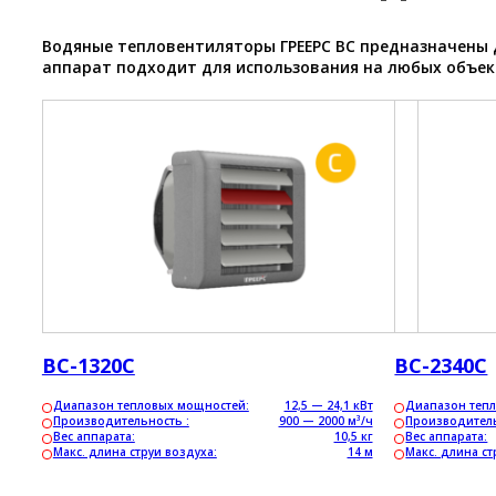
Водяные тепловентиляторы ГРЕЕРС ВС предназначены 
аппарат подходит для использования на любых объе
ВС-1320С
ВС-2340С
Диапазон тепловых мощностей:
12,5 — 24,1 кВт
Диапазон теп
Производительность :
900 — 2000 м³/ч
Производител
Вес аппарата:
10,5 кг
Вес аппарата:
Макс. длина струи воздуха:
14 м
Макс. длина ст