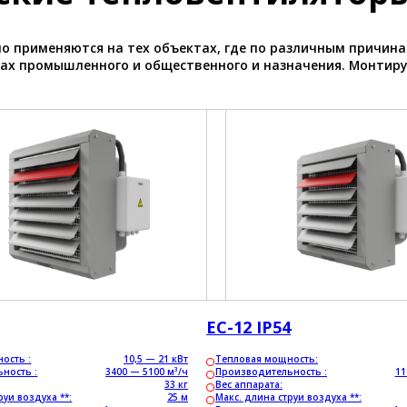
но применяются на тех объектах, где по различным причин
тах промышленного и общественного и назначения. Монтиру
ЕС-12 IP54
ость :
10,5 — 21 кВт
Тепловая мощность:
ность :
3400 — 5100 м³/ч
Производительность :
11
33 кг
Вес аппарата:
руи воздуха **:
25 м
Макс. длина струи воздуха **: