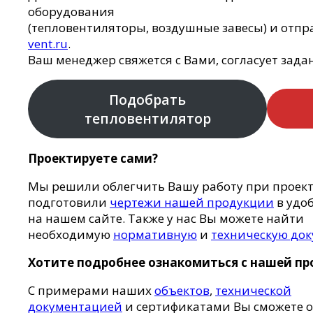
оборудования
(тепловентиляторы, воздушные завесы) и отпра
vent.ru
.
Ваш менеджер свяжется с Вами, согласует зада
Подобрать
тепловентилятор
Проектируете сами?
Мы решили облегчить Вашу работу при проект
подготовили
чертежи нашей продукции
в удо
на нашем сайте. Также у нас Вы можете найти
необходимую
нормативную
и
техническую до
Хотите подробнее ознакомиться с нашей п
С примерами наших
объектов
,
технической
документацией
и сертификатами Вы сможете о