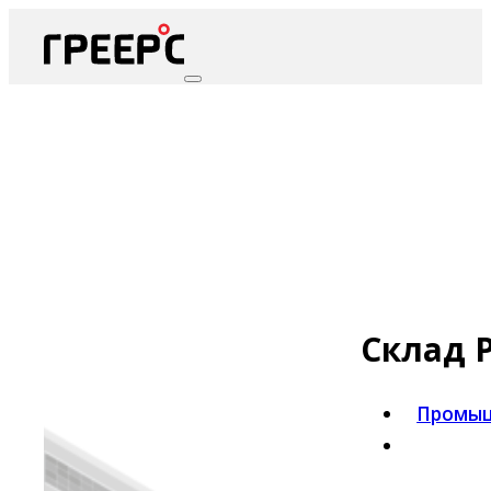
Склад P
Промыш