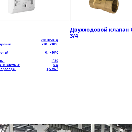
Двухходовой клапан 
3/4
230 В/50 Гц
стройки
+10…+30°C
бочей
0…+40°C
ты:
IP30
а на клеммы:
5 А
е провода:
1,5 мм²