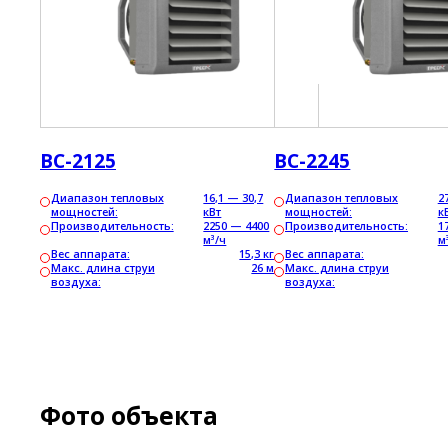
ВС-2125
ВС-2245
Диапазон тепловых
16,1 — 30,7
Диапазон тепловых
2
мощностей:
кВт
мощностей:
к
Производительность:
2250 — 4400
Производительность:
1
м³/ч
м
Вес аппарата:
15,3 кг
Вес аппарата:
Макс. длина струи
26 м
Макс. длина струи
воздуха:
воздуха:
Фото объекта