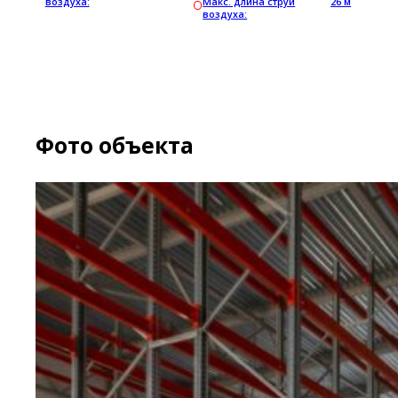
воздуха:
Макс. длина струи
26 м
воздуха:
Фото объекта