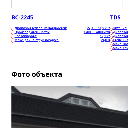
ВС-2245
TDS
Диапазон тепловых мощностей:
27,3 — 51,9 кВт
Питание:
Производительность:
1700 — 4100 м³/ч
Диапазон
Вес аппарата:
17,1 кг
Диапазон
Макс. длина струи воздуха:
24,0 м
Степень 
Макс. на
Макс. се
Фото объекта