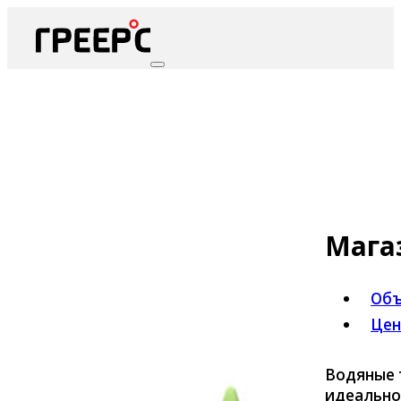
Мага
Объ
Цен
Водяные 
идеально