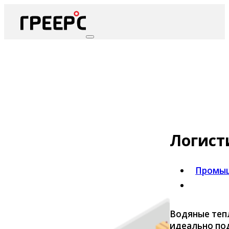
Логист
Промыш
Водяные тепл
идеально по