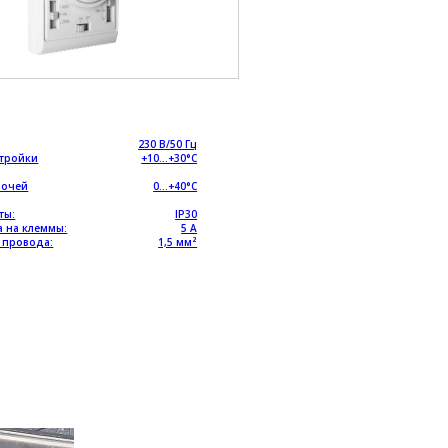
230 В/50 Гц
стройки
+10…+30°C
бочей
0…+40°C
ты:
IP30
а на клеммы:
5 А
е провода:
1,5 мм²