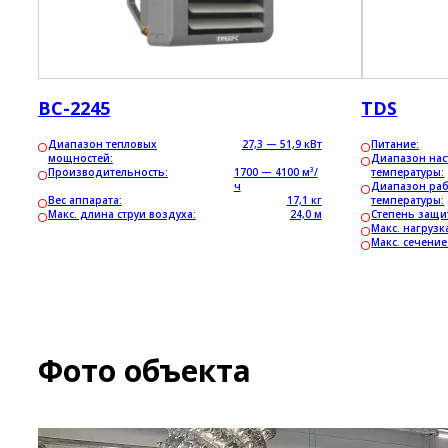
ВС-2245
TDS
Диапазон тепловых
27,3 — 51,9 кВт
Питание:
мощностей:
Диапазон на
Производительность:
1700 — 4100 м³/
температуры:
ч
Диапазон ра
Вес аппарата:
17,1 кг
температуры:
Макс. длина струи воздуха:
24,0 м
Степень защи
Макс. нагрузк
Макс. сечени
Фото объекта