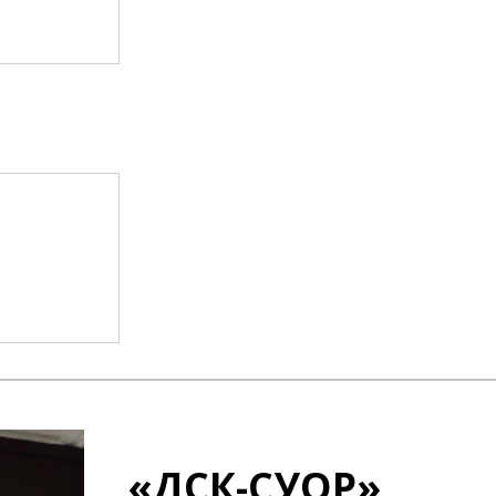
«ДСК-СУОР»